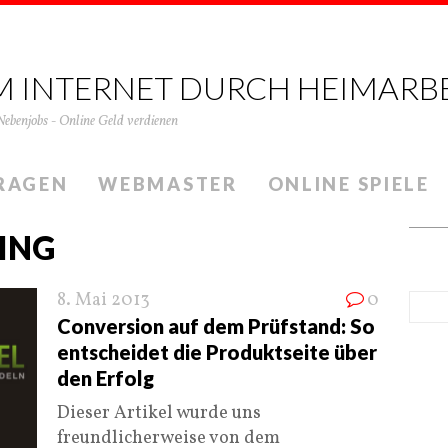
M INTERNET DURCH HEIMARB
Nebenjobs - Online Geld verdienen
RAGEN
WEBMASTER
ONLINE SPIELE
ING
8. Mai 2013
0
Conversion auf dem Prüfstand: So
entscheidet die Produktseite über
den Erfolg
Dieser Artikel wurde uns
freundlicherweise von dem