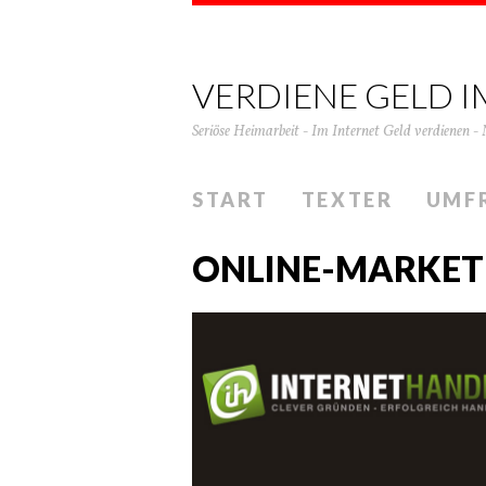
VERDIENE GELD I
Seriöse Heimarbeit - Im Internet Geld verdienen - 
START
TEXTER
UMF
ONLINE-MARKET