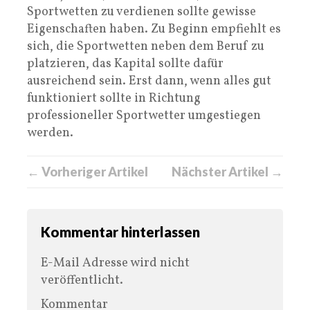
Sportwetten zu verdienen sollte gewisse
Eigenschaften haben. Zu Beginn empfiehlt es
sich, die Sportwetten neben dem Beruf zu
platzieren, das Kapital sollte dafür
ausreichend sein. Erst dann, wenn alles gut
funktioniert sollte in Richtung
professioneller Sportwetter umgestiegen
werden.
← Vorheriger Artikel
Nächster Artikel →
Kommentar hinterlassen
E-Mail Adresse wird nicht
veröffentlicht.
Kommentar