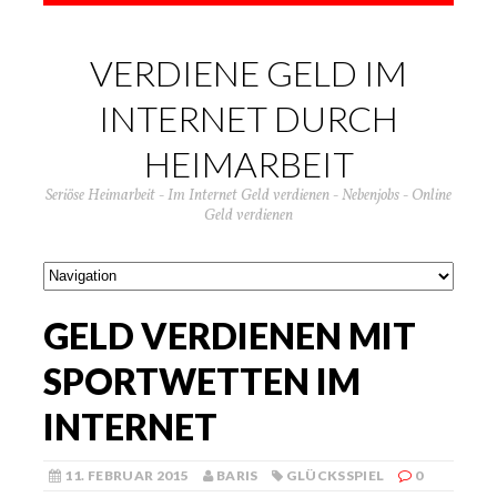
VERDIENE GELD IM
INTERNET DURCH
HEIMARBEIT
Seriöse Heimarbeit - Im Internet Geld verdienen - Nebenjobs - Online
Geld verdienen
GELD VERDIENEN MIT
SPORTWETTEN IM
INTERNET
11. FEBRUAR 2015
BARIS
GLÜCKSSPIEL
0