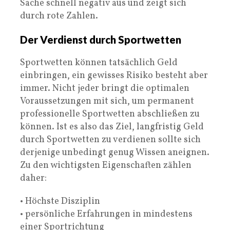
Sache schnell negativ aus und zeigt sich
durch rote Zahlen.
Der Verdienst durch Sportwetten
Sportwetten können tatsächlich Geld
einbringen, ein gewisses Risiko besteht aber
immer. Nicht jeder bringt die optimalen
Voraussetzungen mit sich, um permanent
professionelle Sportwetten abschließen zu
können. Ist es also das Ziel, langfristig Geld
durch Sportwetten zu verdienen sollte sich
derjenige unbedingt genug Wissen aneignen.
Zu den wichtigsten Eigenschaften zählen
daher:
• Höchste Disziplin
• persönliche Erfahrungen in mindestens
einer Sportrichtung