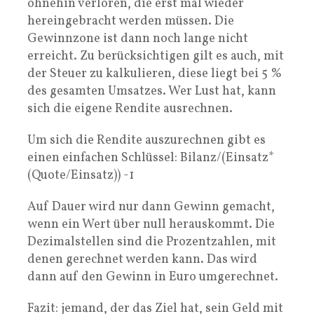
ohnehin verloren, die erst mal wieder
hereingebracht werden müssen. Die
Gewinnzone ist dann noch lange nicht
erreicht. Zu berücksichtigen gilt es auch, mit
der Steuer zu kalkulieren, diese liegt bei 5 %
des gesamten Umsatzes. Wer Lust hat, kann
sich die eigene Rendite ausrechnen.
Um sich die Rendite auszurechnen gibt es
einen einfachen Schlüssel: Bilanz/(Einsatz*
(Quote/Einsatz)) -1
Auf Dauer wird nur dann Gewinn gemacht,
wenn ein Wert über null herauskommt. Die
Dezimalstellen sind die Prozentzahlen, mit
denen gerechnet werden kann. Das wird
dann auf den Gewinn in Euro umgerechnet.
Fazit: jemand, der das Ziel hat, sein Geld mit