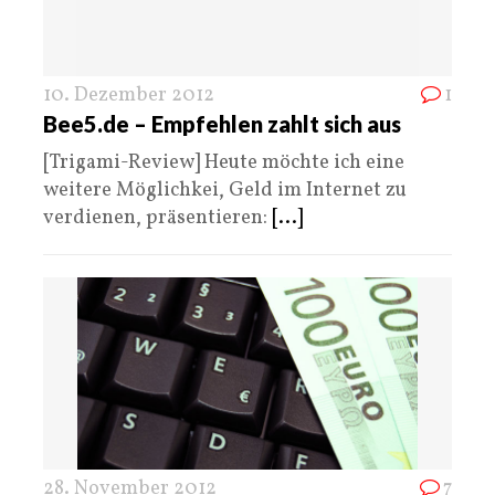
10. Dezember 2012
1
Bee5.de – Empfehlen zahlt sich aus
[Trigami-Review] Heute möchte ich eine
weitere Möglichkei, Geld im Internet zu
verdienen, präsentieren:
[...]
28. November 2012
7