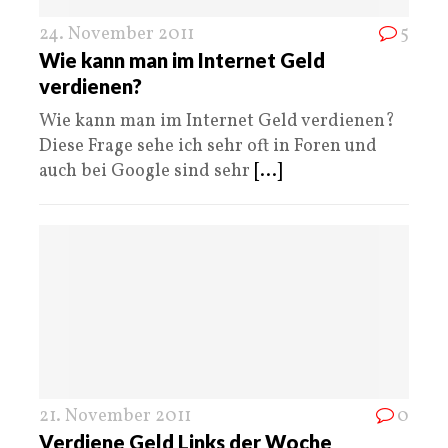
24. November 2011
5
Wie kann man im Internet Geld
verdienen?
Wie kann man im Internet Geld verdienen?
Diese Frage sehe ich sehr oft in Foren und
auch bei Google sind sehr
[...]
21. November 2011
0
Verdiene Geld Links der Woche