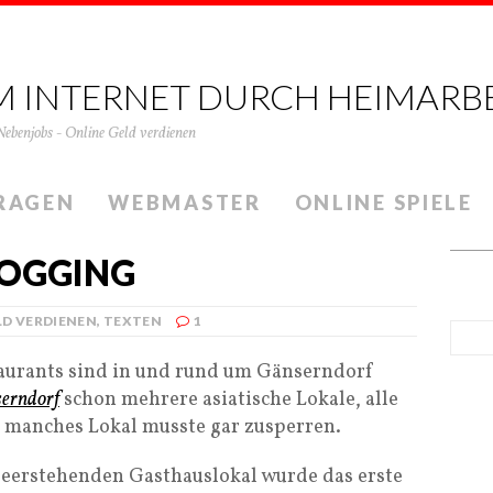
M INTERNET DURCH HEIMARB
Nebenjobs - Online Geld verdienen
RAGEN
WEBMASTER
ONLINE SPIELE
LOGGING
LD VERDIENEN
,
TEXTEN
1
aurants sind in und rund um Gänserndorf
erndorf
schon mehrere asiatische Lokale, alle
o manches Lokal musste gar zusperren.
 leerstehenden Gasthauslokal wurde das erste