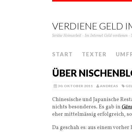
VERDIENE GELD I
Seriöse Heimarbeit - Im Internet Geld verdienen - 
START
TEXTER
UMF
ÜBER NISCHENB
30. OKTOBER 2011
ANDREAS
GE
Chinesische und Japanische Rest
nichts besonderes. Es gab in
Gäns
eher mittelmässig erfolgreich, s
Da geschah es: aus einem vorher