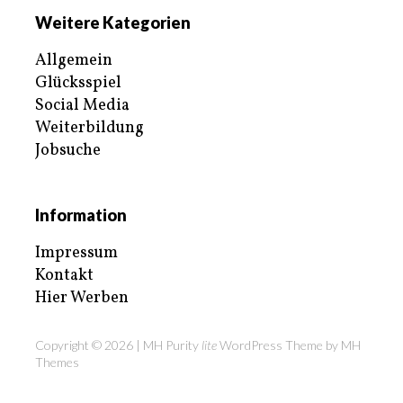
Weitere Kategorien
Allgemein
Glücksspiel
Social Media
Weiterbildung
Jobsuche
Information
Impressum
Kontakt
Hier Werben
Copyright © 2026 | MH Purity
lite
WordPress Theme by
MH
Themes