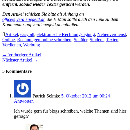
entfernt, sobald wieder Texter gesucht werden.
Den Artikel schicken Sie bitte als Anhang an
office@verdienegeld.at
, die E-Mail sollte auch den Link zu dem
Kommentar auf verdienegeld.at enthalten.
Artikel
,
easybill
,
elektronische Rechnungslegung
,
Nebenverdienst
,
Online
,
Rechnungen online schreiben
,
Schüler
,
Student
,
Texten
,
Verdienen
,
Werbung
← Vorheriger Artikel
Nächster Artikel →
5 Kommentare
Patrick Selmke
5. Oktober 2012 um 00:24
Antworten
Ich würde gern für blogs schreiben, welche Themen sind hier
gefragt?