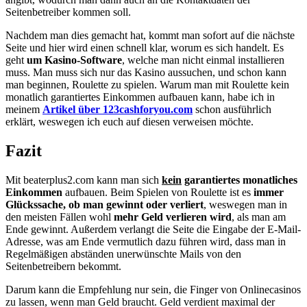
Seitenbetreiber kommen soll.
Nachdem man dies gemacht hat, kommt man sofort auf die nächste
Seite und hier wird einen schnell klar, worum es sich handelt. Es
geht
um Kasino-Software
, welche man nicht einmal installieren
muss. Man muss sich nur das Kasino aussuchen, und schon kann
man beginnen, Roulette zu spielen. Warum man mit Roulette kein
monatlich garantiertes Einkommen aufbauen kann, habe ich in
meinem
Artikel über 123cashforyou.com
schon ausführlich
erklärt, weswegen ich euch auf diesen verweisen möchte.
Fazit
Mit beaterplus2.com kann man sich
kein
garantiertes monatliches
Einkommen
aufbauen. Beim Spielen von Roulette ist es
immer
Glückssache, ob man gewinnt oder verliert
, weswegen man in
den meisten Fällen wohl
mehr Geld verlieren wird
, als man am
Ende gewinnt. Außerdem verlangt die Seite die Eingabe der E-Mail-
Adresse, was am Ende vermutlich dazu führen wird, dass man in
Regelmäßigen abständen unerwünschte Mails von den
Seitenbetreibern bekommt.
Darum kann die Empfehlung nur sein, die Finger von Onlinecasinos
zu lassen, wenn man Geld braucht. Geld verdient maximal der