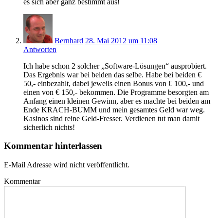
es sich aber ganz bestimmt aus!
Bernhard
28. Mai 2012 um 11:08
Antworten
Ich habe schon 2 solcher „Software-Lösungen“ ausprobiert.
Das Ergebnis war bei beiden das selbe. Habe bei beiden €
50,- einbezahlt, dabei jeweils einen Bonus von € 100,- und
einen von € 150,- bekommen. Die Programme besorgten am
Anfang einen kleinen Gewinn, aber es machte bei beiden am
Ende KRACH-BUMM und mein gesamtes Geld war weg.
Kasinos sind reine Geld-Fresser. Verdienen tut man damit
sicherlich nichts!
Kommentar hinterlassen
E-Mail Adresse wird nicht veröffentlicht.
Kommentar