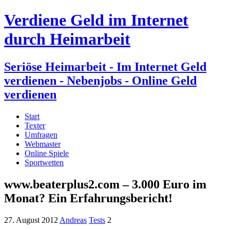
Verdiene Geld im Internet
durch Heimarbeit
Seriöse Heimarbeit - Im Internet Geld
verdienen - Nebenjobs - Online Geld
verdienen
Start
Texter
Umfragen
Webmaster
Online Spiele
Sportwetten
www.beaterplus2.com – 3.000 Euro im
Monat? Ein Erfahrungsbericht!
27. August 2012
Andreas
Tests
2