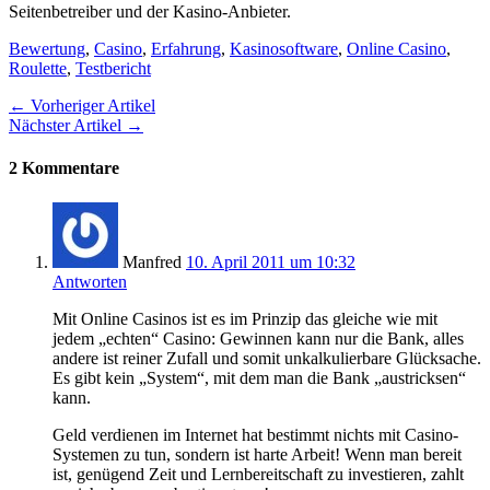
Seitenbetreiber und der Kasino-Anbieter.
Bewertung
,
Casino
,
Erfahrung
,
Kasinosoftware
,
Online Casino
,
Roulette
,
Testbericht
← Vorheriger Artikel
Nächster Artikel →
2 Kommentare
Manfred
10. April 2011 um 10:32
Antworten
Mit Online Casinos ist es im Prinzip das gleiche wie mit
jedem „echten“ Casino: Gewinnen kann nur die Bank, alles
andere ist reiner Zufall und somit unkalkulierbare Glücksache.
Es gibt kein „System“, mit dem man die Bank „austricksen“
kann.
Geld verdienen im Internet hat bestimmt nichts mit Casino-
Systemen zu tun, sondern ist harte Arbeit! Wenn man bereit
ist, genügend Zeit und Lernbereitschaft zu investieren, zahlt