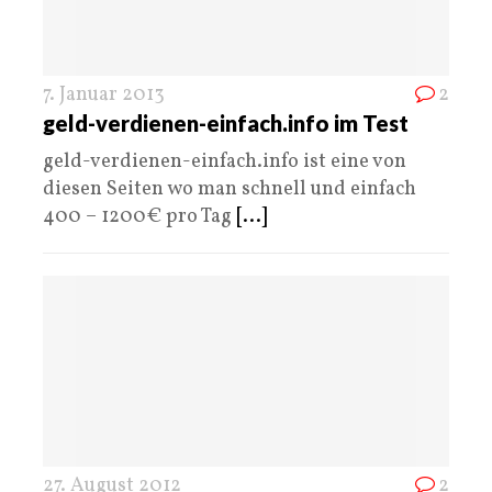
7. Januar 2013
2
geld-verdienen-einfach.info im Test
geld-verdienen-einfach.info ist eine von
diesen Seiten wo man schnell und einfach
400 – 1200€ pro Tag
[...]
27. August 2012
2