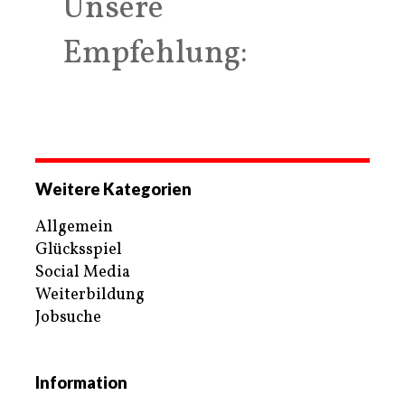
Unsere
Empfehlung:
Weitere Kategorien
Allgemein
Glücksspiel
Social Media
Weiterbildung
Jobsuche
Information