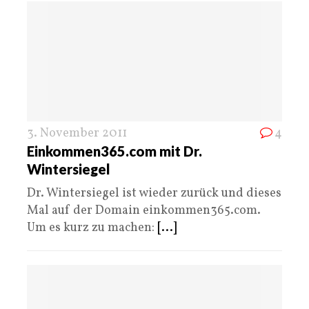
3. November 2011
4
Einkommen365.com mit Dr.
Wintersiegel
Dr. Wintersiegel ist wieder zurück und dieses
Mal auf der Domain einkommen365.com.
Um es kurz zu machen:
[...]