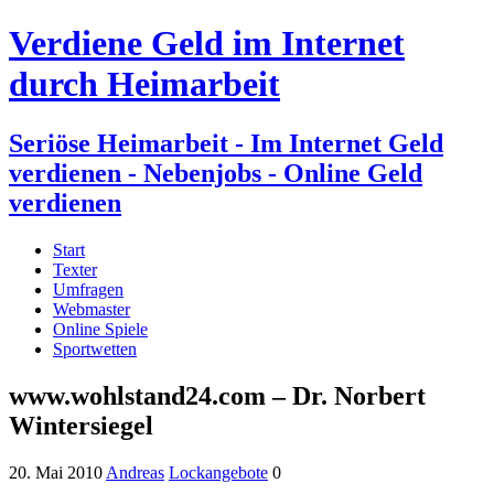
Verdiene Geld im Internet
durch Heimarbeit
Seriöse Heimarbeit - Im Internet Geld
verdienen - Nebenjobs - Online Geld
verdienen
Start
Texter
Umfragen
Webmaster
Online Spiele
Sportwetten
www.wohlstand24.com – Dr. Norbert
Wintersiegel
20. Mai 2010
Andreas
Lockangebote
0