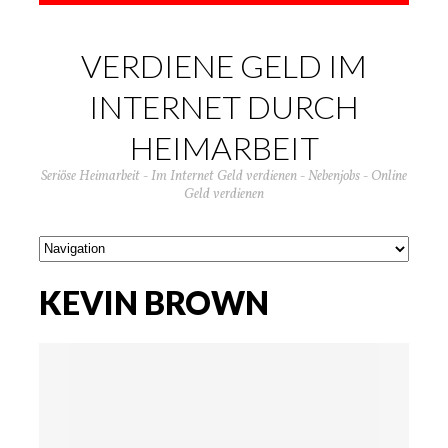
VERDIENE GELD IM
INTERNET DURCH
HEIMARBEIT
Seriöse Heimarbeit - Im Internet Geld verdienen - Nebenjobs - Online
Geld verdienen
KEVIN BROWN