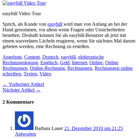
easybill Video Tour
Sprich, als Kunde von
easybill
wird man von Anfang an bei der
Hand genommen, vor allem wenn Fragen oder Unsicherheiten
bestehen. Deshalb können Sie als easybill-Benutzer ab jetzt mit
einem souveränen Lächeln reagieren, wenn Sie nächstes Mal darum
gebeten werden, eine Rechnung zu erstellen.
Angebote
,
Content
,
Deutsch
,
easybill
,
elektronische
Rechnungslegung
,
Englisch
,
Geld
,
Internet
,
Online
,
Online
Rechnungen
,
Online-Rechnung
,
Rechnungen
,
Rechnungen online
schreiben
,
Texten
,
Video
← Vorheriger Artikel
Nächster Artikel →
2 Kommentare
Barbara Lauer
21. Dezember 2010 um 21:25
Antworten