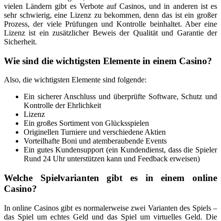
vielen Ländern gibt es Verbote auf Casinos, und in anderen ist es
sehr schwierig, eine Lizenz zu bekommen, denn das ist ein großer
Prozess, der viele Prüfungen und Kontrolle beinhaltet. Aber eine
Lizenz ist ein zusätzlicher Beweis der Qualität und Garantie der
Sicherheit.
Wie sind die wichtigsten Elemente in einem Casino?
Also, die wichtigsten Elemente sind folgende:
Ein sicherer Anschluss und überprüfte Software, Schutz und
Kontrolle der Ehrlichkeit
Lizenz
Ein großes Sortiment von Glücksspielen
Originellen Turniere und verschiedene Aktien
Vorteilhafte Boni und atemberaubende Events
Ein gutes Kundensupport (ein Kundendienst, dass die Spieler
Rund 24 Uhr unterstützen kann und Feedback erweisen)
Welche Spielvarianten gibt es in einem online
Casino?
In online Casinos gibt es normalerweise zwei Varianten des Spiels –
das Spiel um echtes Geld und das Spiel um virtuelles Geld. Die