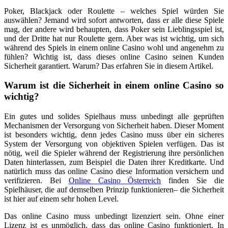
Poker, Blackjack oder Roulette – welches Spiel würden Sie
auswählen? Jemand wird sofort antworten, dass er alle diese Spiele
mag, der andere wird behaupten, dass Poker sein Lieblingsspiel ist,
und der Dritte hat nur Roulette gern. Aber was ist wichtig, um sich
während des Spiels in einem online Casino wohl und angenehm zu
fühlen? Wichtig ist, dass dieses online Casino seinen Kunden
Sicherheit garantiert. Warum? Das erfahren Sie in diesem Artikel.
Warum ist die Sicherheit in einem online Casino so
wichtig?
Ein gutes und solides Spielhaus muss unbedingt alle geprüften
Mechanismen der Versorgung von Sicherheit haben. Dieser Moment
ist besonders wichtig, denn jedes Casino muss über ein sicheres
System der Versorgung von objektiven Spielen verfügen. Das ist
nötig, weil die Spieler während der Registrierung ihre persönlichen
Daten hinterlassen, zum Beispiel die Daten ihrer Kreditkarte. Und
natürlich muss das online Casino diese Information versichern und
verifizieren. Bei
Online Casino Österreich
finden Sie die
Spielhäuser, die auf demselben Prinzip funktionieren– die Sicherheit
ist hier auf einem sehr hohen Level.
Das online Casino muss unbedingt lizenziert sein. Ohne einer
Lizenz ist es unmöglich, dass das online Casino funktioniert. In