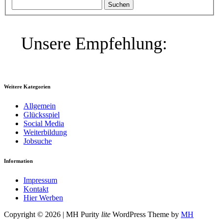
Unsere Empfehlung:
Weitere Kategorien
Allgemein
Glücksspiel
Social Media
Weiterbildung
Jobsuche
Information
Impressum
Kontakt
Hier Werben
Copyright © 2026 | MH Purity
lite
WordPress Theme by
MH