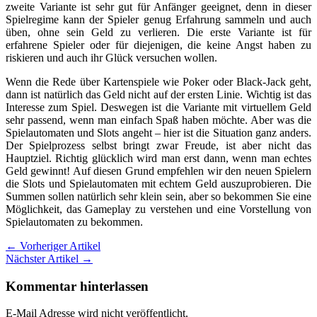
zweite Variante ist sehr gut für Anfänger geeignet, denn in dieser
Spielregime kann der Spieler genug Erfahrung sammeln und auch
üben, ohne sein Geld zu verlieren. Die erste Variante ist für
erfahrene Spieler oder für diejenigen, die keine Angst haben zu
riskieren und auch ihr Glück versuchen wollen.
Wenn die Rede über Kartenspiele wie Poker oder Black-Jack geht,
dann ist natürlich das Geld nicht auf der ersten Linie. Wichtig ist das
Interesse zum Spiel. Deswegen ist die Variante mit virtuellem Geld
sehr passend, wenn man einfach Spaß haben möchte. Aber was die
Spielautomaten und Slots angeht – hier ist die Situation ganz anders.
Der Spielprozess selbst bringt zwar Freude, ist aber nicht das
Hauptziel. Richtig glücklich wird man erst dann, wenn man echtes
Geld gewinnt! Auf diesen Grund empfehlen wir den neuen Spielern
die Slots und Spielautomaten mit echtem Geld auszuprobieren. Die
Summen sollen natürlich sehr klein sein, aber so bekommen Sie eine
Möglichkeit, das Gameplay zu verstehen und eine Vorstellung von
Spielautomaten zu bekommen.
← Vorheriger Artikel
Nächster Artikel →
Kommentar hinterlassen
E-Mail Adresse wird nicht veröffentlicht.