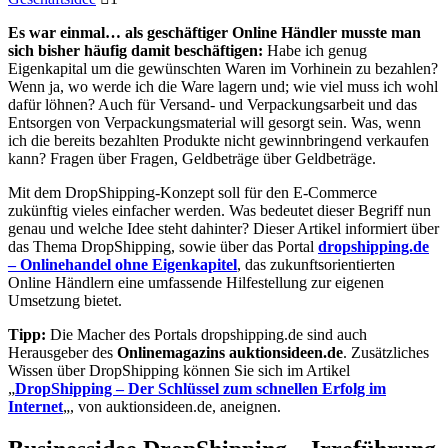
Es war einmal… als geschäftiger Online Händler musste man
sich bisher häufig damit beschäftigen:
Habe ich genug
Eigenkapital um die gewünschten Waren im Vorhinein zu bezahlen?
Wenn ja, wo werde ich die Ware lagern und; wie viel muss ich wohl
dafür löhnen? Auch für Versand- und Verpackungsarbeit und das
Entsorgen von Verpackungsmaterial will gesorgt sein. Was, wenn
ich die bereits bezahlten Produkte nicht gewinnbringend verkaufen
kann? Fragen über Fragen, Geldbeträge über Geldbeträge.
Mit dem DropShipping-Konzept soll für den E-Commerce
zukünftig vieles einfacher werden. Was bedeutet dieser Begriff nun
genau und welche Idee steht dahinter? Dieser Artikel informiert über
das Thema DropShipping, sowie über das Portal
dropshipping.de
– Onlinehandel ohne Eigenkapitel
, das zukunftsorientierten
Online Händlern eine umfassende Hilfestellung zur eigenen
Umsetzung bietet.
Tipp:
Die Macher des Portals dropshipping.de sind auch
Herausgeber des
Onlinemagazins auktionsideen.de
. Zusätzliches
Wissen über DropShipping können Sie sich im Artikel
„
DropShipping – Der Schlüssel zum schnellen Erfolg im
Internet
„, von auktionsideen.de, aneignen.