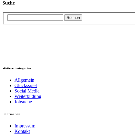
Suche
Weitere Kategorien
Allgemein
Glücksspiel
Social Media
Weiterbildung
Jobsuche
Information
Impressum
Kontakt