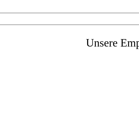
Unsere Emp