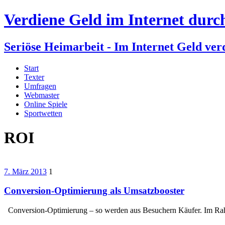
Verdiene Geld im Internet durc
Seriöse Heimarbeit - Im Internet Geld ver
Start
Texter
Umfragen
Webmaster
Online Spiele
Sportwetten
ROI
7. März 2013
1
Conversion-Optimierung als Umsatzbooster
Conversion-Optimierung – so werden aus Besuchern Käufer. Im Rah