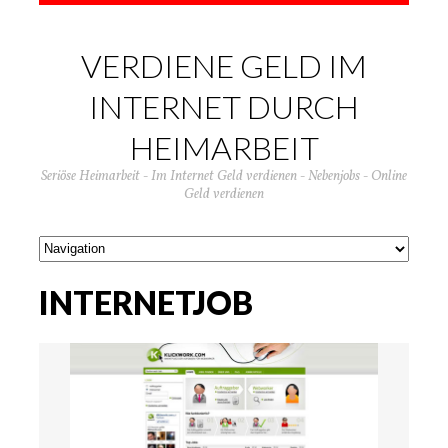
VERDIENE GELD IM
INTERNET DURCH
HEIMARBEIT
Seriöse Heimarbeit - Im Internet Geld verdienen - Nebenjobs - Online
Geld verdienen
INTERNETJOB