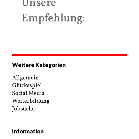
Unsere
Empfehlung:
Weitere Kategorien
Allgemein
Glücksspiel
Social Media
Weiterbildung
Jobsuche
Information