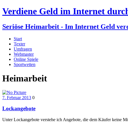
Verdiene Geld im Internet durc
Seriöse Heimarbeit - Im Internet Geld ver
Start
Texter
Umfragen
Webmaster
Online Spiele
Sportwetten
Heimarbeit
7. Februar 2013
0
Lockangebote
Unter Lockangebote verstehe ich Angebote, die dem Käufer keine Mög