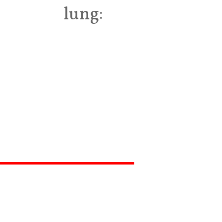
lung: