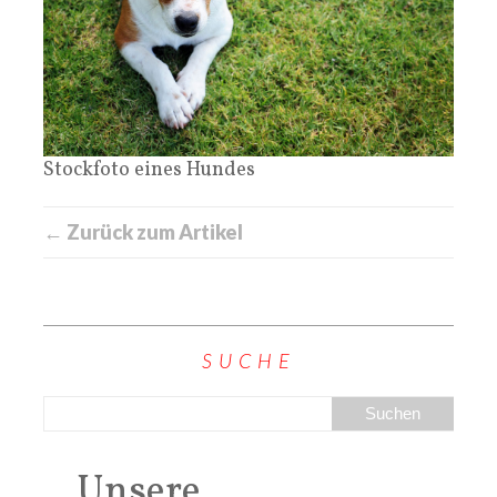
Stockfoto eines Hundes
← Zurück zum Artikel
SUCHE
Unsere