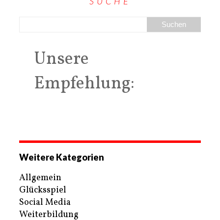
SUCHE
Unsere
Empfehlung:
Weitere Kategorien
Allgemein
Glücksspiel
Social Media
Weiterbildung