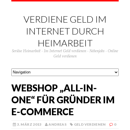
VERDIENE GELD IM
INTERNET DURCH
HEIMARBEIT
Seriöse Heimarbeit - Im Internet Geld verdienen - Nebenjobs - Online
Geld verdienen
WEBSHOP „ALL-IN-
ONE“ FÜR GRÜNDER IM
E-COMMERCE
3. MÄRZ 2013
ANDREAS
GELD VERDIENEN
0