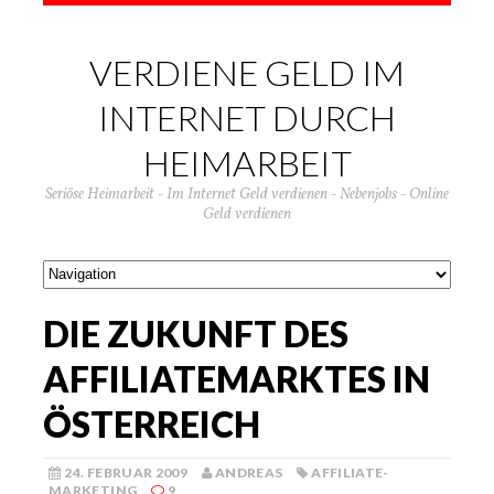
VERDIENE GELD IM
INTERNET DURCH
HEIMARBEIT
Seriöse Heimarbeit - Im Internet Geld verdienen - Nebenjobs - Online
Geld verdienen
DIE ZUKUNFT DES
AFFILIATEMARKTES IN
ÖSTERREICH
24. FEBRUAR 2009
ANDREAS
AFFILIATE-
MARKETING
9