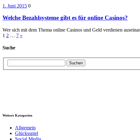
1. Juni 2015
0
Welche Bezahlsysteme gibt es für online Casinos?
Wer sich mit dem Thema online Casinos und Geld verdienen auseinand
Seitennummerierung
1
2
…
7
»
der
Suche
Beiträge
Weitere Kategorien
Allgemein
Glücksspiel
Social Media