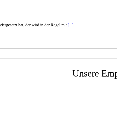
ergesetzt hat, der wird in der Regel mit
[...]
Unsere Emp